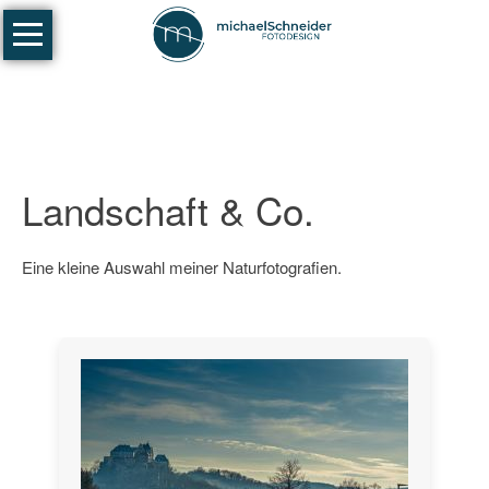
Navigation
Fotografie
überspringen
Portraits
-
Paare
-
Familien
Landschaft & Co.
Businessfotografie
Eine kleine Auswahl meiner Naturfotografien.
Coaching/Workshops
Fotowalks
Galerien
Portrait
Fotografie
Stadtlandschaften